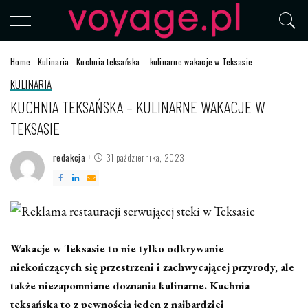
Home
-
Kulinaria
-
Kuchnia teksańska – kulinarne wakacje w Teksasie
KULINARIA
KUCHNIA TEKSAŃSKA – KULINARNE WAKACJE W
TEKSASIE
redakcja
31 października, 2023
Posted
by
Wakacje w Teksasie to nie tylko odkrywanie
niekończących się przestrzeni i zachwycającej przyrody, ale
także niezapomniane doznania kulinarne. Kuchnia
teksańska to z pewnością jeden z najbardziej