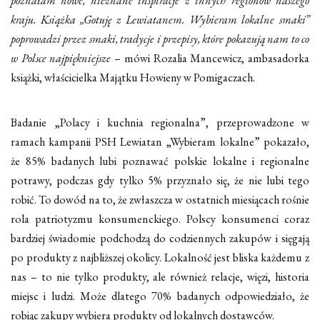
poznałam nowe, nieznane inspiracje z innych regionów naszego
kraju. Książka „Gotuję z Lewiatanem. Wybieram lokalne smaki”
poprowadzi przez smaki, tradycje i przepisy, które pokazują nam to co
w Polsce najpiękniejsze
– mówi Rozalia Mancewicz, ambasadorka
książki, właścicielka Majątku Howieny w Pomigaczach.
Badanie „Polacy i kuchnia regionalna”, przeprowadzone w
ramach kampanii PSH Lewiatan „Wybieram lokalne” pokazało,
że 85% badanych lubi poznawać polskie lokalne i regionalne
potrawy, podczas gdy tylko 5% przyznało się, że nie lubi tego
robić. To dowód na to, że zwłaszcza w ostatnich miesiącach rośnie
rola patriotyzmu konsumenckiego. Polscy konsumenci coraz
bardziej świadomie podchodzą do codziennych zakupów i sięgają
po produkty z najbliższej okolicy. Lokalność jest bliska każdemu z
nas – to nie tylko produkty, ale również relacje, więzi, historia
miejsc i ludzi. Może dlatego 70% badanych odpowiedziało, że
robiąc zakupy wybiera produkty od lokalnych dostawców.