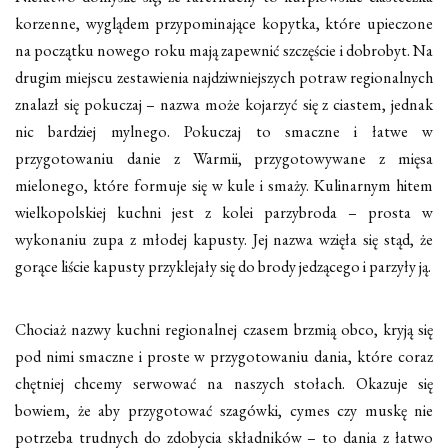
korzenne, wyglądem przypominające kopytka, które upieczone
na początku nowego roku mają zapewnić szczęście i dobrobyt. Na
drugim miejscu zestawienia najdziwniejszych potraw regionalnych
znalazł się pokuczaj – nazwa może kojarzyć się z ciastem, jednak
nic bardziej mylnego. Pokuczaj to smaczne i łatwe w
przygotowaniu danie z Warmii, przygotowywane z mięsa
mielonego, które formuje się w kule i smaży. Kulinarnym hitem
wielkopolskiej kuchni jest z kolei parzybroda – prosta w
wykonaniu zupa z młodej kapusty. Jej nazwa wzięła się stąd, że
gorące liście kapusty przyklejały się do brody jedzącego i parzyły ją.
Chociaż nazwy kuchni regionalnej czasem brzmią obco, kryją się
pod nimi smaczne i proste w przygotowaniu dania, które coraz
chętniej chcemy serwować na naszych stołach. Okazuje się
bowiem, że aby przygotować szagówki, cymes czy muskę nie
potrzeba trudnych do zdobycia składników – to dania z łatwo