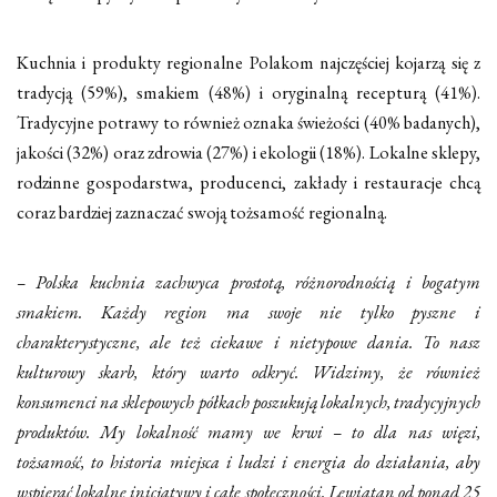
Kuchnia i produkty regionalne Polakom najczęściej kojarzą się z
tradycją (59%), smakiem (48%) i oryginalną recepturą (41%).
Tradycyjne potrawy to również oznaka świeżości (40% badanych),
jakości (32%) oraz zdrowia (27%) i ekologii (18%). Lokalne sklepy,
rodzinne gospodarstwa, producenci, zakłady i restauracje chcą
coraz bardziej zaznaczać swoją tożsamość regionalną.
– Polska kuchnia zachwyca prostotą, różnorodnością i bogatym
smakiem. Każdy region ma swoje nie tylko pyszne i
charakterystyczne, ale też ciekawe i nietypowe dania. To nasz
kulturowy skarb, który warto odkryć. Widzimy, że również
konsumenci na sklepowych półkach poszukują lokalnych, tradycyjnych
produktów. My lokalność mamy we krwi – to dla nas więzi,
tożsamość, to historia miejsca i ludzi i energia do działania, aby
wspierać lokalne inicjatywy i całe społeczności. Lewiatan od ponad 25