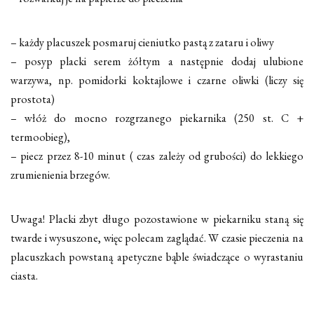
– każdy placuszek posmaruj cieniutko pastą z zataru i oliwy
– posyp placki serem żółtym a następnie dodaj ulubione
warzywa, np. pomidorki koktajlowe i czarne oliwki (liczy się
prostota)
– włóż do mocno rozgrzanego piekarnika (250 st. C +
termoobieg),
– piecz przez 8-10 minut ( czas zależy od grubości) do lekkiego
zrumienienia brzegów.
Uwaga! Placki zbyt długo pozostawione w piekarniku staną się
twarde i wysuszone, więc polecam zaglądać. W czasie pieczenia na
placuszkach powstaną apetyczne bąble świadczące o wyrastaniu
ciasta.