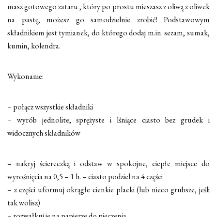
masz gotowego zataru , który po prostu mieszasz z oliwą z oliwek
na pastę, możesz go samodzielnie zrobić! Podstawowym
składnikiem jest tymianek, do którego dodaj m.in. sezam, sumak,
kumin, kolendra.
Wykonanie:
– połącz wszystkie składniki
– wyrób jednolite, sprężyste i lśniące ciasto bez grudek i
widocznych składników
– nakryj ściereczką i odstaw w spokojne, ciepłe miejsce do
wyrośnięcia na 0,5 – 1 h. – ciasto podziel na 4 części
– z części uformuj okrągłe cienkie placki (lub nieco grubsze, jeśli
tak wolisz)
– rozwałkuj je na papierze do pieczenia