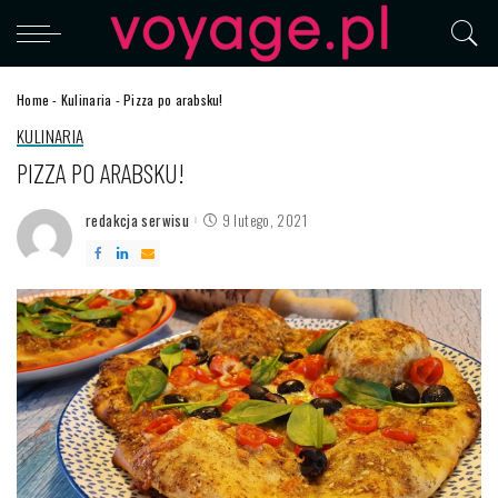
Home
-
Kulinaria
-
Pizza po arabsku!
KULINARIA
PIZZA PO ARABSKU!
redakcja serwisu
9 lutego, 2021
Posted
by