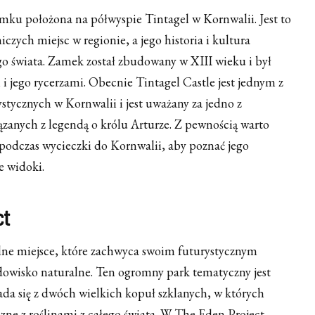
amku położona na półwyspie Tintagel w Kornwalii. Jest to
czych miejsc w regionie, a jego historia i kultura
ego świata. Zamek został zbudowany w XIII wieku i był
i jego rycerzami. Obecnie Tintagel Castle jest jednym z
ystycznych w Kornwalii i jest uważany za jedno z
ązanych z legendą o królu Arturze. Z pewnością warto
podczas wycieczki do Kornwalii, aby poznać jego
e widoki.
ct
lne miejsce, które zachwyca swoim futurystycznym
odowisko naturalne. Ten ogromny park tematyczny jest
ada się z dwóch wielkich kopuł szklanych, w których
czne z roślinami z całego świata. W The Eden Project