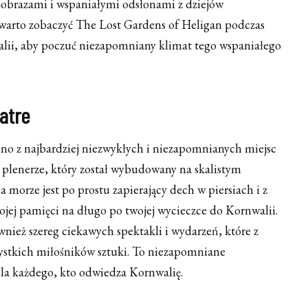
obrazami i wspaniałymi odsłonami z dziejów
warto zobaczyć The Lost Gardens of Heligan podczas
alii, aby poczuć niezapomniany klimat tego wspaniałego
atre
no z najbardziej niezwykłych i niezapomnianych miejsc
 w plenerze, który został wybudowany na skalistym
 morze jest po prostu zapierający dech w piersiach i z
jej pamięci na długo po twojej wycieczce do Kornwalii.
nież szereg ciekawych spektakli i wydarzeń, które z
zystkich miłośników sztuki. To niezapomniane
dla każdego, kto odwiedza Kornwalię.