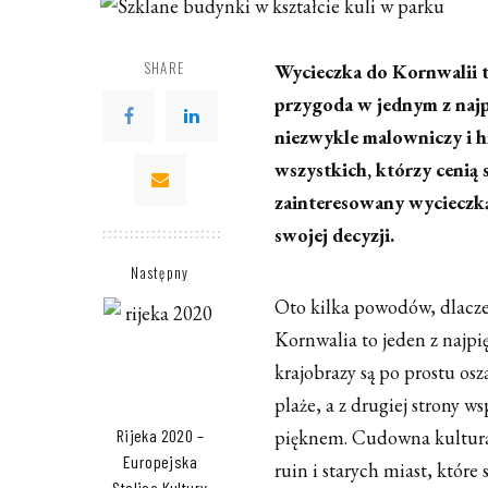
SHARE
Wycieczka do Kornwalii to
przygoda w jednym z najp
niezwykle malowniczy i hi
wszystkich, którzy cenią s
zainteresowany wycieczką
swojej decyzji.
Następny
Oto kilka powodów, dlacz
Kornwalia to jeden z najpię
krajobrazy są po prostu osz
plaże, a z drugiej strony 
Rijeka 2020 –
pięknem. Cudowna kultura 
Europejska
ruin i starych miast, które 
Stolica Kultury