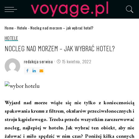
Home
-
Hotele
-
Nocleg nad morzem – jak wybrać hotel?
HOTELE
NOCLEG NAD MORZEM – JAK WYBRAĆ HOTEL?
redakcja serwisu
15 kwietnia, 2022
Posted
by
Wyjazd nad morze wiąże się nie tylko z koniecznością
spakowania kremu z filtrem, okularów przeciwsłonecznych i
stroju kąpielowego. Trzeba przede wszystkim zarezerwować
nocleg, najlepiej w hotelu. Jak wybrać ten obiekt, aby nie
żałować i miło spędzić w nim czas? Poniżej kilka cennych