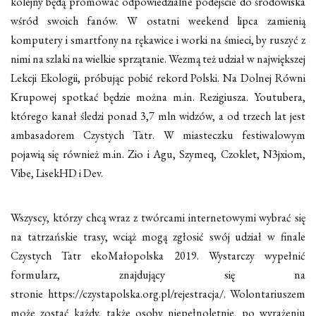
kolejny będą promować odpowiedzialne podejście do środowiska
wśród swoich fanów. W ostatni weekend lipca zamienią
komputery i smartfony na rękawice i worki na śmieci, by ruszyć z
nimi na szlaki na wielkie sprzątanie. Wezmą też udział w największej
Lekcji Ekologii, próbując pobić rekord Polski. Na Dolnej Równi
Krupowej spotkać będzie można m.in. Rezigiusza. Youtubera,
którego kanał śledzi ponad 3,7 mln widzów, a od trzech lat jest
ambasadorem Czystych Tatr. W miasteczku festiwalowym
pojawią się również m.in. Zio i Agu, Szymeq, Czoklet, N3jxiom,
Vibe, LisekHD i Dev.
Wszyscy, którzy chcą wraz z twórcami internetowymi wybrać się
na tatrzańskie trasy, wciąż mogą zgłosić swój udział w finale
Czystych Tatr ekoMałopolska 2019. Wystarczy wypełnić
formularz, znajdujący się na
stronie https://czystapolska.org.pl/rejestracja/. Wolontariuszem
może zostać każdy, także osoby niepełnoletnie, po wyrażeniu