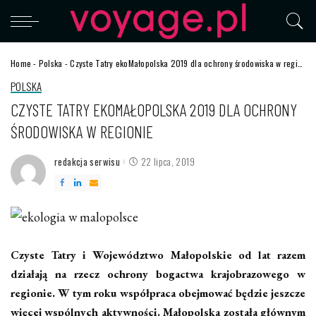
Home
-
Polska
-
Czyste Tatry ekoMałopolska 2019 dla ochrony środowiska w regionie
POLSKA
CZYSTE TATRY EKOMAŁOPOLSKA 2019 DLA OCHRONY
ŚRODOWISKA W REGIONIE
redakcja serwisu
22 lipca, 2019
Posted
by
Czyste Tatry i Województwo Małopolskie od lat razem
działają na rzecz ochrony bogactwa krajobrazowego w
regionie. W tym roku współpraca obejmować będzie jeszcze
więcej wspólnych aktywności. Małopolska została głównym