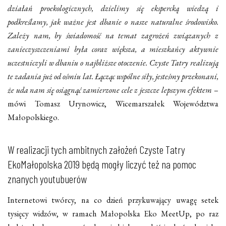
działań proekologicznych, dzielimy się ekspercką wiedzą i
podkreślamy, jak ważne jest dbanie o nasze naturalne środowisko.
Zależy nam, by świadomość na temat zagrożeń związanych z
zanieczyszczeniami była coraz większa, a mieszkańcy aktywnie
uczestniczyli w dbaniu o najbliższe otoczenie. Czyste Tatry realizują
te zadania już od ośmiu lat. Łącząc wspólne siły, jesteśmy przekonani,
że uda nam się osiągnąć zamierzone cele z jeszcze lepszym efektem
–
mówi Tomasz Urynowicz, Wicemarszałek Województwa
Małopolskiego.
W realizacji tych ambitnych założeń Czyste Tatry
EkoMałopolska 2019 będą mogły liczyć też na pomoc
znanych youtubuerów
Internetowi twórcy, na co dzień przykuwający uwagę setek
tysięcy widzów, w ramach Małopolska Eko MeetUp, po raz